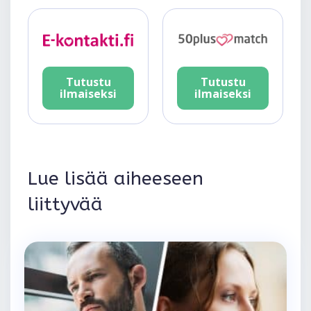
Tutustu
Tutustu
ilmaiseksi
ilmaiseksi
Lue lisää aiheeseen
liittyvää