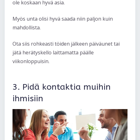
ole koskaan hyvä asia.
Myös unta olisi hyvä saada niin paljon kuin
mahdollista.
Ota siis rohkeasti töiden jälkeen päiväunet tai
jätä herätyskello laittamatta päälle
viikonloppuisin.
3. Pidä kontaktia muihin
ihmisiin