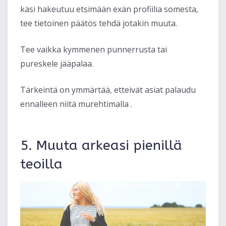
käsi hakeutuu etsimään exän profiilia somesta,
tee tietoinen päätös tehdä jotakin muuta.
Tee vaikka kymmenen punnerrusta tai
pureskele jääpalaa.
Tärkeintä on ymmärtää, etteivät asiat palaudu
ennalleen niitä murehtimalla .
5. Muuta arkeasi pienillä
teoilla