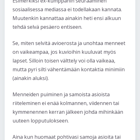
Esimerkiksi ex-kumppanin seuraaminen
sosiaalisessa mediassa ei todellakaan kannata.
Muutenkin kannattaa ainakin heti ensi alkuun
tehdä selvä pesäero entiseen.
Se, miten selvitä avioerosta ja unohtaa menneet
on vaikeampaa, jos kuvioihin kuuluvat myös
lapset. Silloin toisen välttely voi olla vaikeaa,
mutta pyri silti vähentämään kontaktia minimiin
(ainakin aluksi).
Menneiden puiminen ja samoista asioista
riiteleminen ei enää kolmannen, viidennen tai
kymmenennen kerran jälkeen johda mihinkään
uuteen lopputulokseen.
Aina kun huomaat pohtivasi samoja asioita tai