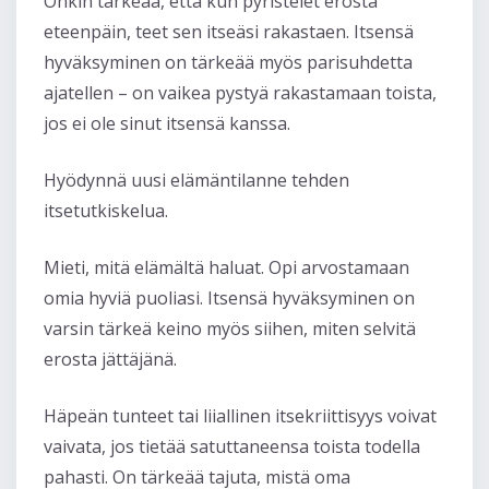
Onkin tärkeää, että kun pyristelet erosta
eteenpäin, teet sen itseäsi rakastaen. Itsensä
hyväksyminen on tärkeää myös parisuhdetta
ajatellen – on vaikea pystyä rakastamaan toista,
jos ei ole sinut itsensä kanssa.
Hyödynnä uusi elämäntilanne tehden
itsetutkiskelua.
Mieti, mitä elämältä haluat. Opi arvostamaan
omia hyviä puoliasi. Itsensä hyväksyminen on
varsin tärkeä keino myös siihen, miten selvitä
erosta jättäjänä.
Häpeän tunteet tai liiallinen itsekriittisyys voivat
vaivata, jos tietää satuttaneensa toista todella
pahasti. On tärkeää tajuta, mistä oma