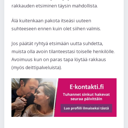
rakkauden etsiminen täysin mahdollista.
Älä kuitenkaan pakota itseäsi uuteen
suhteeseen ennen kuin olet siihen valmis.
Jos päätät ryhtyä etsimään uutta suhdetta,
muista olla avoin tilanteestasi toiselle henkilölle.
Avoimuus kun on paras tapa löytää rakkaus
(myös deittipalveluista).