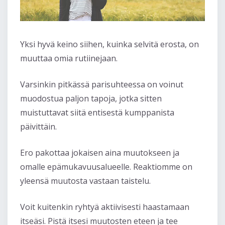
Yksi hyvä keino siihen, kuinka selvitä erosta, on
muuttaa omia rutiinejaan.
Varsinkin pitkässä parisuhteessa on voinut
muodostua paljon tapoja, jotka sitten
muistuttavat siitä entisestä kumppanista
päivittäin.
Ero pakottaa jokaisen aina muutokseen ja
omalle epämukavuusalueelle. Reaktiomme on
yleensä muutosta vastaan taistelu.
Voit kuitenkin ryhtyä aktiivisesti haastamaan
itseäsi. Pistä itsesi muutosten eteen ja tee