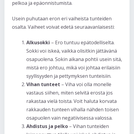
pelkoa ja epäonnistumista.
Usein puhutaan eron eri vaiheista tunteiden
osalta. Vaiheet voivat edetä seuraavanlaisesti:
Alkusokki
– Ero tuntuu epätodelliselta.
Sokki voi iskeä, vaikka olisitkin jättävänä
osapuolena. Sokin aikana pohtii usein sitä,
mistä ero johtuu, mikä voi johtaa erilaisiin
syyllisyyden ja pettymyksen tunteisiin.
Vihan tunteet
– Viha voi olla monelle
vastaus siihen, miten selvitä erosta jos
rakastaa vielä toista. Voit haluta korvata
rakkauden tunteen vihalla nähden toisen
osapuolen vain negatiivisessa valossa.
Ahdistus ja pelko
– Vihan tunteiden