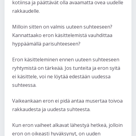
kotiinsa ja päättävät olla avaamatta ovea uudelle
rakkaudelle.
Milloin sitten on valmis uuteen suhteeseen?
Kannattaako eron käsittelemistä vauhdittaa
hyppäämällä parisuhteeseen?
Eron käsitteleminen ennen uuteen suhteeseen
ryhtymistä on tärkeää. Jos tunteita ja eron syitä
ei käsittele, voi ne löytää edestään uudessa
suhteessa.
Vaikeankaan eron ei pidä antaa musertaa toivoa
rakkaudesta ja uudesta suhteesta.
Kun eron vaiheet alkavat lähestyä hetkeä, jolloin
eron on oikeasti hyväksynyt, on uuden