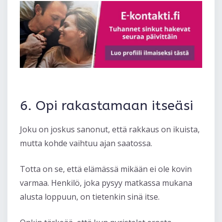
6. Opi rakastamaan itseäsi
Joku on joskus sanonut, että rakkaus on ikuista,
mutta kohde vaihtuu ajan saatossa.
Totta on se, että elämässä mikään ei ole kovin
varmaa. Henkilö, joka pysyy matkassa mukana
alusta loppuun, on tietenkin sinä itse.