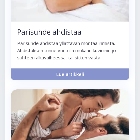
Parisuhde ahdistaa
Parisuhde ahdistaa yllättävän montaa ihmistä.
Ahdistuksen tunne voi tulla mukaan kuvioihin jo
suhteen alkuvaiheessa, tai sitten vasta ...
Lue artikkeli