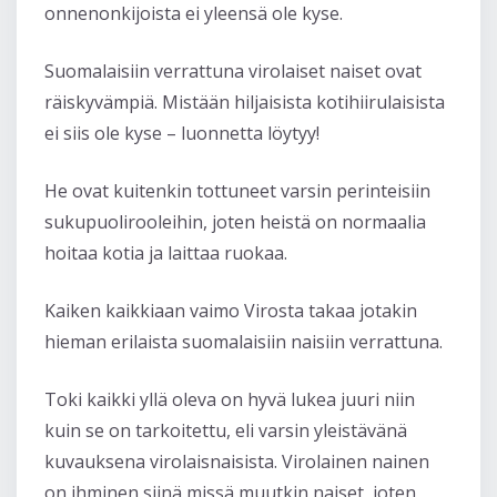
onnenonkijoista ei yleensä ole kyse.
Suomalaisiin verrattuna virolaiset naiset ovat
räiskyvämpiä. Mistään hiljaisista kotihiirulaisista
ei siis ole kyse – luonnetta löytyy!
He ovat kuitenkin tottuneet varsin perinteisiin
sukupuolirooleihin, joten heistä on normaalia
hoitaa kotia ja laittaa ruokaa.
Kaiken kaikkiaan vaimo Virosta takaa jotakin
hieman erilaista suomalaisiin naisiin verrattuna.
Toki kaikki yllä oleva on hyvä lukea juuri niin
kuin se on tarkoitettu, eli varsin yleistävänä
kuvauksena virolaisnaisista. Virolainen nainen
on ihminen siinä missä muutkin naiset, joten