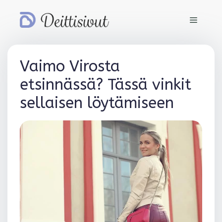
Siirry
sisältöön
Valikko
Vaimo Virosta
etsinnässä? Tässä vinkit
sellaisen löytämiseen